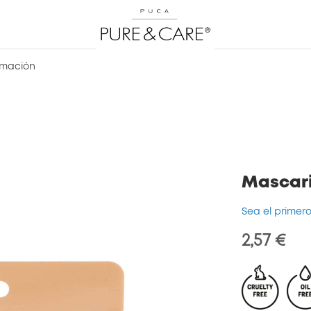
rmación
Mascari
Sea el primer
2,57 €