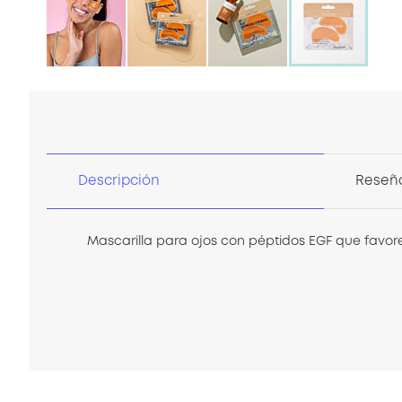
Saltar
al
comienzo
de
la
galería
Descripción
Reseñ
de
imágenes
Mascarilla para ojos con péptidos EGF que favorec