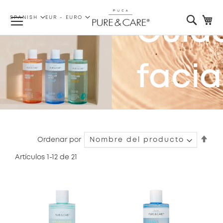
LENGUAJE
MONEDA
Searc
Mi
SPANISH
EUR - EURO
Cuid
facia
Lim
Fijar
Ordenar por
Dire
Artículos
1
-
12
de
21
Des