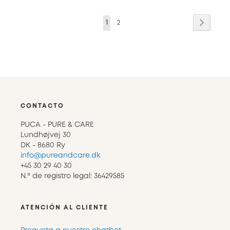
Página
Página
Siguien
Actualmente
Página
1
2
estás
leyendo
página
CONTACTO
PUCA - PURE & CARE
Lundhøjvej 30
DK - 8680 Ry
info@pureandcare.dk
+45 30 29 40 30
N.º de registro legal: 36429585
ATENCIÓN AL CLIENTE