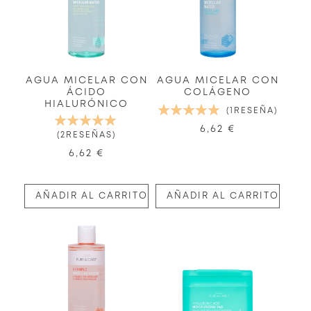
AGUA MICELAR CON
AGUA MICELAR CON
ÁCIDO
COLÁGENO
HIALURÓNICO
VALORACIÓN:
1
RESEÑA
VALORACIÓN:
100%
6,62 €
100%
2
RESEÑAS
6,62 €
AÑADIR AL CARRITO
AÑADIR AL CARRITO