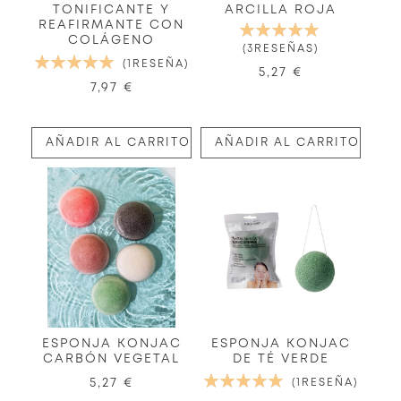
TONIFICANTE Y
ARCILLA ROJA
REAFIRMANTE CON
VALORACIÓN:
COLÁGENO
100%
3
RESEÑAS
VALORACIÓN:
1
RESEÑA
5,27 €
100%
7,97 €
AÑADIR AL CARRITO
AÑADIR AL CARRITO
ESPONJA KONJAC
ESPONJA KONJAC
CARBÓN VEGETAL
DE TÉ VERDE
VALORACIÓN:
5,27 €
1
RESEÑA
100%