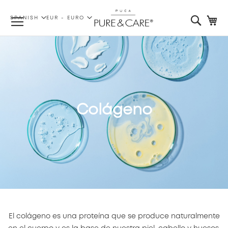
LENGUAJE
MONEDA
Searc
Mi
SPANISH
EUR - EURO
Colágeno
El colágeno es una proteína que se produce naturalmente