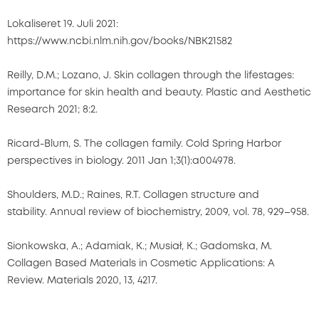
Lokaliseret 19. Juli 2021:
https://www.ncbi.nlm.nih.gov/books/NBK21582
Reilly, D.M.; Lozano, J. Skin collagen through the lifestages:
importance for skin health and beauty. Plastic and Aesthetic
Research 2021; 8:2.
Ricard-Blum, S. The collagen family. Cold Spring Harbor
perspectives in biology. 2011 Jan 1;3(1):a004978.
Shoulders, M.D.; Raines, R.T. Collagen structure and
stability. Annual review of biochemistry, 2009, vol. 78, 929–958.
Sionkowska, A.; Adamiak, K.; Musiał, K.; Gadomska, M.
Collagen Based Materials in Cosmetic Applications: A
Review. Materials 2020, 13, 4217.