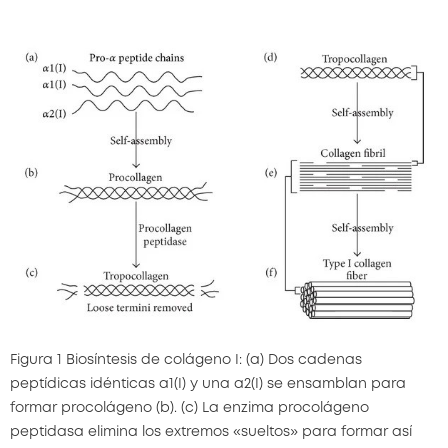
Figura 1 Biosíntesis de colágeno I: (a) Dos cadenas
peptídicas idénticas α1(I) y una α2(I) se ensamblan para
formar procolágeno (b). (c) La enzima procolágeno
peptidasa elimina los extremos «sueltos» para formar así