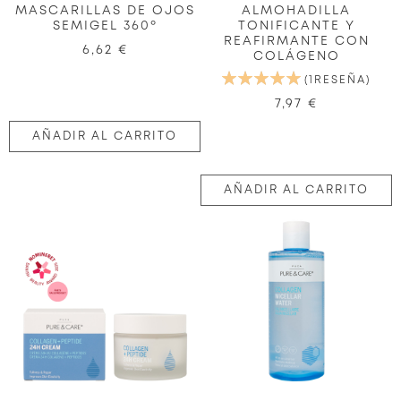
MASCARILLAS DE OJOS
ALMOHADILLA
SEMIGEL 360º
TONIFICANTE Y
REAFIRMANTE CON
6,62 €
COLÁGENO
VALORACIÓN:
1
RESEÑA
100%
7,97 €
AÑADIR AL CARRITO
AÑADIR AL CARRITO