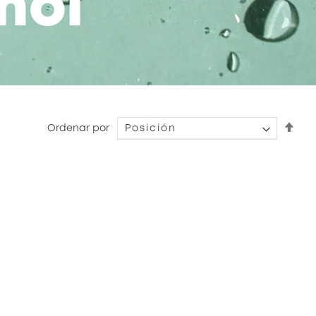
nol
Fijar
Ordenar por
Dire
Des