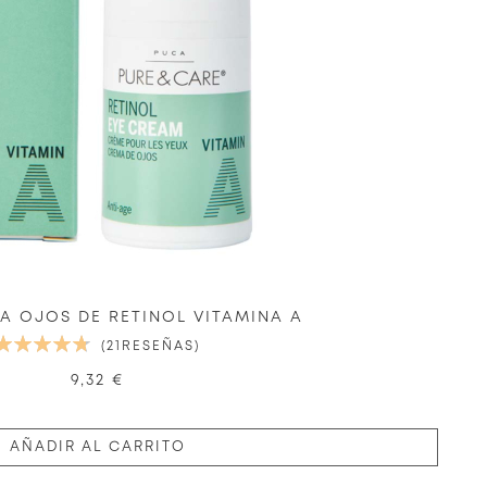
A OJOS DE RETINOL VITAMINA A
VALORACIÓN:
21
RESEÑAS
96%
9,32 €
AÑADIR AL CARRITO