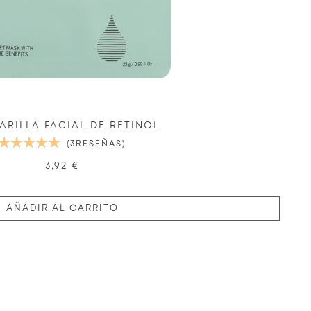
RILLA FACIAL DE RETINOL
VALORACIÓN:
3
RESEÑAS
100%
3,92 €
AÑADIR AL CARRITO