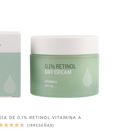
ÍA DE 0,1% RETINOL VITAMINA A
VALORACIÓN:
18
RESEÑAS
93%