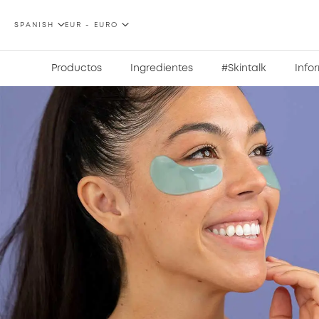
LENGUAJE
MONEDA
SPANISH
EUR - EURO
Productos
Ingredientes
#Skintalk
Info