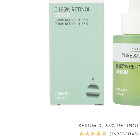
SÉRUM 0,165% RETINOL
VALORACIÓN:
26
RESEÑAS
94%