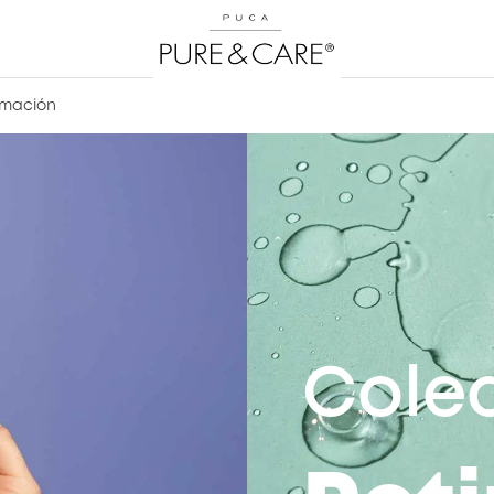
rmación
Cole