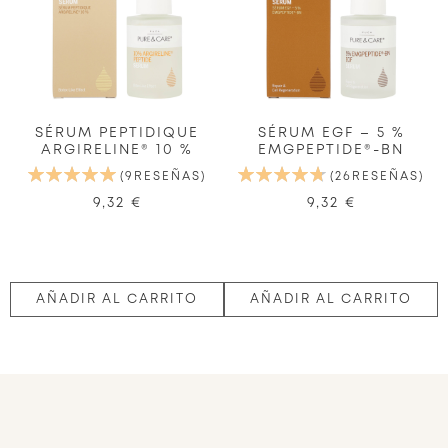
SÉRUM PEPTIDIQUE
SÉRUM EGF – 5 %
ARGIRELINE® 10 %
EMGPEPTIDE®-BN
VALORACIÓN:
VALORACIÓN:
9
RESEÑAS
26
RESEÑAS
100%
95%
9,32 €
9,32 €
AÑADIR AL CARRITO
AÑADIR AL CARRITO