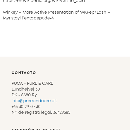
https://en.wikipedia.org/wiki/Amino_acid
Winkey – More Active Presentation of WKPep®Lash –
Myristoyl Pentapeptide-4
CONTACTO
PUCA - PURE & CARE
Lundhøjvej 30
DK - 8680 Ry
info@pureandcare.dk
+45 30 29 40 30
N.º de registro legal: 36429585