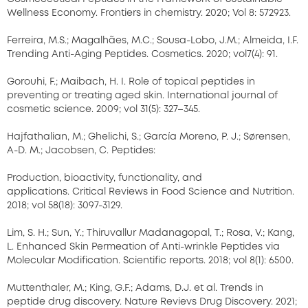
Wellness Economy. Frontiers in chemistry. 2020; Vol 8: 572923.
Ferreira, M.S.; Magalhães, M.C.; Sousa-Lobo, J.M.; Almeida, I.F.
Trending Anti-Aging Peptides. Cosmetics. 2020; vol7(4): 91.
Gorouhi, F.; Maibach, H. I. Role of topical peptides in
preventing or treating aged skin. International journal of
cosmetic science. 2009; vol 31(5): 327–345.
Hajfathalian, M.; Ghelichi, S.; García Moreno, P. J.; Sørensen,
A-D. M.; Jacobsen, C. Peptides:
Production, bioactivity, functionality, and
applications. Critical Reviews in Food Science and Nutrition.
2018; vol 58(18): 3097-3129.
Lim, S. H.; Sun, Y.; Thiruvallur Madanagopal, T.; Rosa, V.; Kang,
L. Enhanced Skin Permeation of Anti-wrinkle Peptides via
Molecular Modification. Scientific reports. 2018; vol 8(1): 6500.
Muttenthaler, M.; King, G.F.; Adams, D.J. et al. Trends in
peptide drug discovery. Nature Revievs Drug Discovery. 2021;