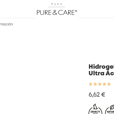
rmación
Hidroge
Ultra Ác
Valoración:
97
100
% of
6,62 €