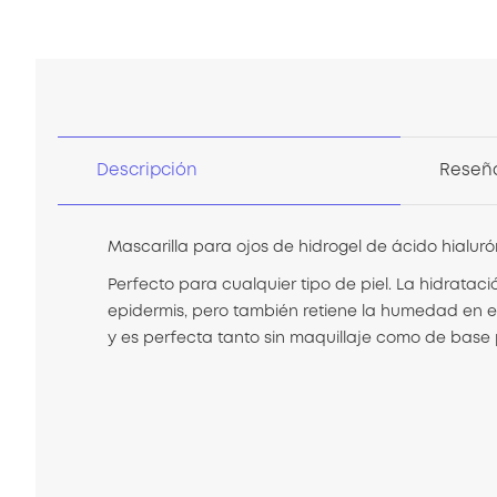
comienzo
de
la
galería
de
imágenes
Descripción
Reseñ
Mascarilla para ojos de hidrogel de ácido hialuró
Perfecto para cualquier tipo de piel. La hidrataci
epidermis, pero también retiene la humedad en el 
y es perfecta tanto sin maquillaje como de base 