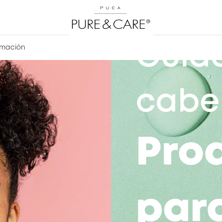
Cuid
rmación
cabe
Pro
para