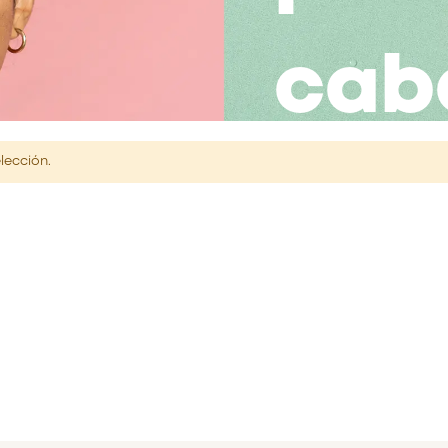
cab
lección.