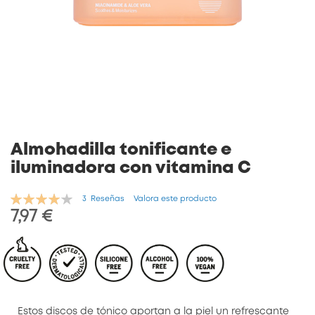
Saltar
al
comienzo
de
la
galería
de
Almohadilla tonificante e
imágenes
iluminadora con vitamina C
Valoración:
3
Reseñas
Valora este producto
80
100
% of
7,97 €
Estos discos de tónico aportan a la piel un refrescante