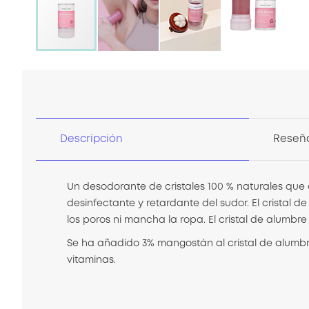
Saltar
al
comienzo
de
la
galería
Descripción
Reseñ
de
imágenes
Un desodorante de cristales 100 % naturales que
desinfectante y retardante del sudor. El cristal 
los poros ni mancha la ropa.
El cristal de alumbr
Se ha añadido 3% mangostán al cristal de alumbre
vitaminas.