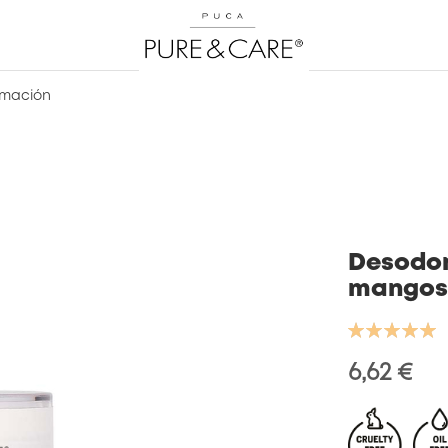
rmación
Desodor
mangos
Valoración:
100
100
% of
6,62 €