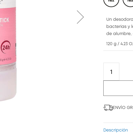
Un desodoran
bacterias y 
de alumbre, 
120 g / 4.23 O
ENVÍO GRA
Descripción