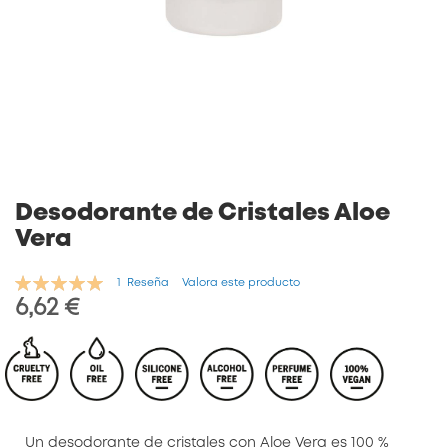
Saltar
al
comienzo
de
la
galería
de
Desodorante de Cristales Aloe
imágenes
Vera
Valoración:
1
Reseña
Valora este producto
100
100
% of
6,62 €
Un desodorante de cristales con Aloe Vera es 100 %