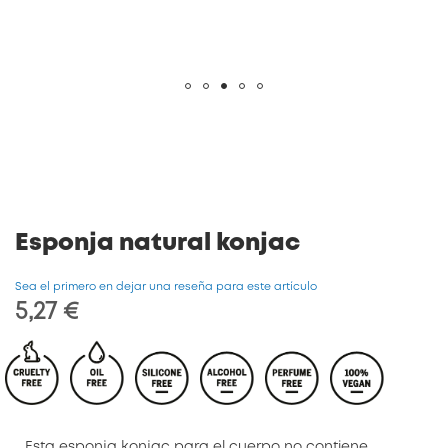
Saltar
al
comienzo
de
la
galería
de
Esponja natural konjac
imágenes
Sea el primero en dejar una reseña para este artículo
5,27 €
Esta esponja konjac para el cuerpo no contiene