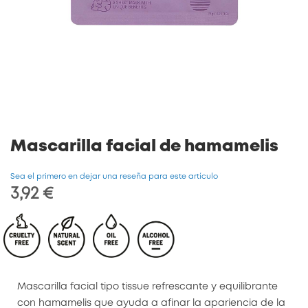
Saltar
al
comienzo
de
la
galería
de
Mascarilla facial de hamamelis
imágenes
Sea el primero en dejar una reseña para este artículo
3,92 €
Mascarilla facial tipo tissue refrescante y equilibrante
con hamamelis que ayuda a afinar la apariencia de la